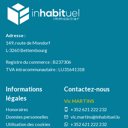
Adresse :
149, route de Mondorf
L-3260 Bettembourg
Registre du commerce : B237306
TVA intracommunautaire : LU31641318
Informations
Contactez-nous
légales
Vic MARTINS
Honoraires
+352 621 222 232
Données personnelles
vic.martins@inhabituel.lu
Utilisation des cookies
+352 621 222 232