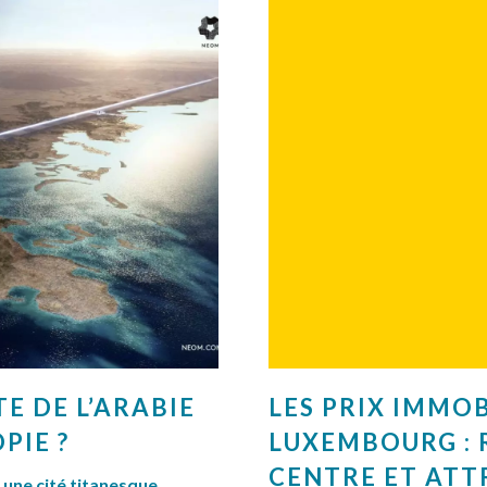
TE DE L’ARABIE
LES PRIX IMMOB
PIE ?
LUXEMBOURG : 
CENTRE ET ATT
 : une cité titanesque