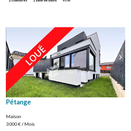
2 chambres
1 salle de bains
95 m²
Pétange
Maison
3 000 € / Mois