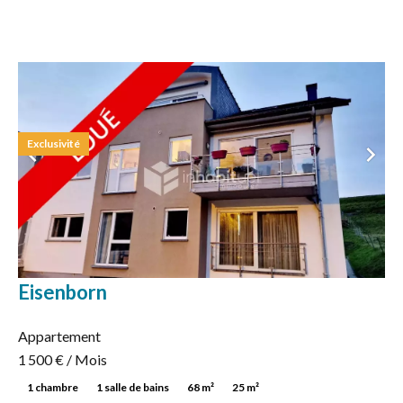
Exclusivité
Eisenborn
Appartement
1 500 € / Mois
1 chambre
1 salle de bains
68 m²
25 m²