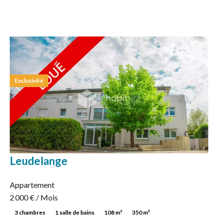
Exclusivité
Leudelange
Appartement
2 000 € / Mois
3 chambres
1 salle de bains
108 m²
350 m²