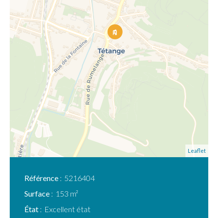
Leaflet
Référence
5216404
Surface
153 m²
État
Excellent état