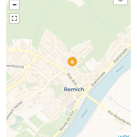
−
Leaflet