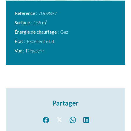
Référence
7069897
Surface
155 m²
Énergie de chauffage
Gaz
État
Excellent état
Vue
Dégagée
Partager