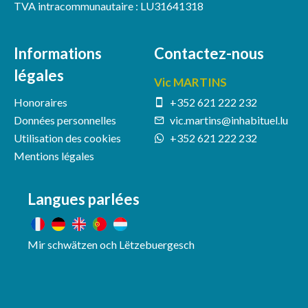
TVA intracommunautaire : LU31641318
Informations
Contactez-nous
légales
Vic MARTINS
Honoraires
+352 621 222 232
Données personnelles
vic.martins@inhabituel.lu
Utilisation des cookies
+352 621 222 232
Mentions légales
Langues parlées
Mir schwätzen och Lëtzebuergesch