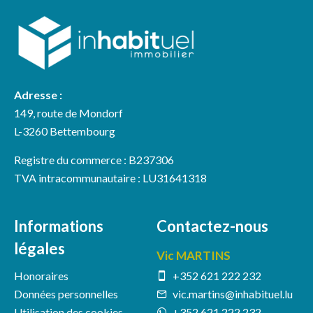
Adresse :
149, route de Mondorf
L-3260 Bettembourg
Registre du commerce : B237306
TVA intracommunautaire : LU31641318
Informations
Contactez-nous
légales
Vic MARTINS
Honoraires
+352 621 222 232
Données personnelles
vic.martins@inhabituel.lu
Utilisation des cookies
+352 621 222 232