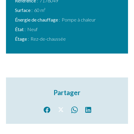
Référence
7178049
Surface
60 m²
Énergie de chauffage
Pompe à chaleur
État
Neuf
Étage
Rez-de-chaussée
Partager