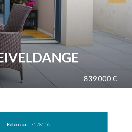
REIVELDANGE
839 000 €
Référence
7178116