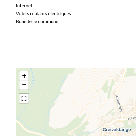
Internet
Volets roulants électriques
Buanderie commune
+
−