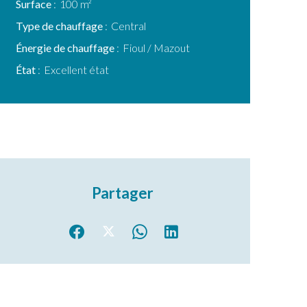
Surface
100 m²
Type de chauffage
Central
Énergie de chauffage
Fioul / Mazout
État
Excellent état
Partager