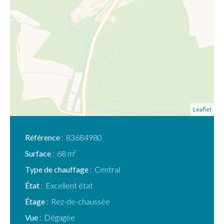
Leaflet
Référence
83684980
Surface
68 m²
Type de chauffage
Central
État
Excellent état
Étage
Rez-de-chaussée
Vue
Dégagée