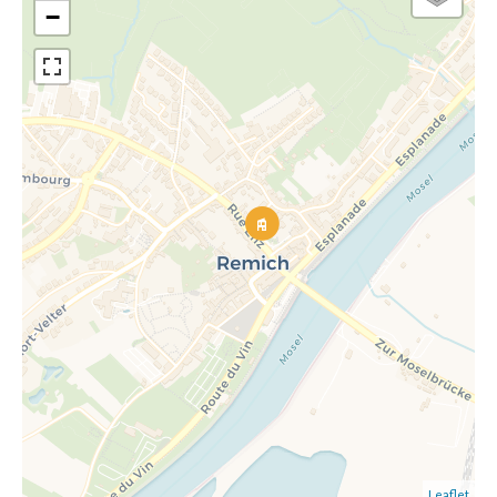
−
Leaflet